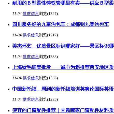
耐用的Ｂ型柔性铸铁管哪里有卖——供应Ｂ型柔
11-04
供求信息
浏览(1327)
四川服务好的九寨沟包车：成都到九寨沟包车
11-04
供求信息
浏览(1217)
美杰环艺＿优质景区标识哪家好——景区标识哪
11-04
供求信息
浏览(1388)
上海钛毛细管批发——诚心为您推荐西安地区质
11-04
供求信息
浏览(1336)
中国新托福＿周到的新托福培训英狮伦国际英语
11-04
供求信息
浏览(1235)
便宜的门窗配件推荐｜甘肃哪家门窗配件材料质