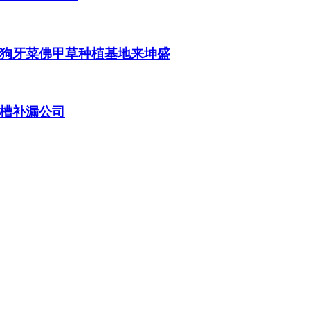
狗牙菜佛甲草种植基地来坤盛
槽补漏公司