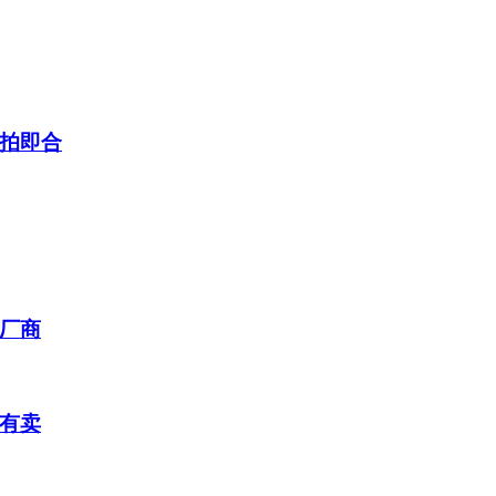
拍即合
厂商
有卖