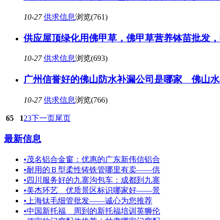
10-27
供求信息
浏览(761)
供应屋顶绿化用佛甲草，佛甲草营养钵苗批发，
10-27
供求信息
浏览(693)
广州信誉好的佛山防水补漏公司是哪家 佛山水
10-27
供求信息
浏览(766)
65
1
2
3
下一页
尾页
最新信息
•
茂名铝合金窗：优惠的广东新伟信铝合
•
耐用的Ｂ型柔性铸铁管哪里有卖——供
•
四川服务好的九寨沟包车：成都到九寨
•
美杰环艺＿优质景区标识哪家好——景
•
上海钛毛细管批发——诚心为您推荐
•
中国新托福＿周到的新托福培训英狮伦