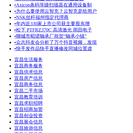
•
Axicon条码等级扫描器在通用设备制
•
为什么要使用云智充？云智充是给用户
•
NSK丝杆福州指定代理商
•
年内近330家上市公司获主要股东增
•
松下 PTFRZ370C 高清激光 雨田电子
•
聊城市昭珺轴承厂祝贺“轴承小镇”
•
众志抖友会分析了万个抖音视频，发现
•
快手发作品快手直播修改同城位置虚
宜昌生活服务
宜昌商务服务
宜昌供求信息
宜昌房产信息
宜昌商务信息
宜昌二手市场
宜昌教育培训
宜昌求职招聘
宜昌招商加盟
宜昌创业投资
宜昌展会信息
宜昌旅游信息