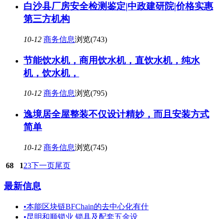
白沙县厂房安全检测鉴定|中政建研院|价格实惠
第三方机构
10-12
商务信息
浏览(743)
节能饮水机，商用饮水机，直饮水机，纯水
机，饮水机，
10-12
商务信息
浏览(795)
逸境居全屋整装不仅设计精妙，而且安装方式
简单
10-12
商务信息
浏览(745)
68
1
2
3
下一页
尾页
最新信息
•
本能区块链BFChain的去中心化有什
•
昆明和顺锁业 锁具及配套五金设