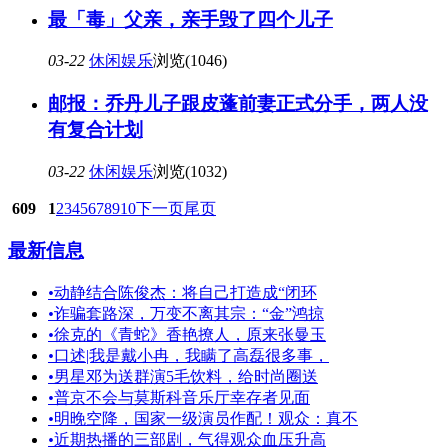
最「毒」父亲，亲手毁了四个儿子
03-22
休闲娱乐
浏览(1046)
邮报：乔丹儿子跟皮蓬前妻正式分手，两人没
有复合计划
03-22
休闲娱乐
浏览(1032)
609
1
2
3
4
5
6
7
8
9
10
下一页
尾页
最新信息
•
动静结合陈俊杰：将自己打造成“闭环
•
诈骗套路深，万变不离其宗：“金”鸿掠
•
徐克的《青蛇》香艳撩人，原来张曼玉
•
口述|我是戴小冉，我瞒了高磊很多事，
•
男星邓为送群演5毛饮料，给时尚圈送
•
普京不会与莫斯科音乐厅幸存者见面
•
明晚空降，国家一级演员作配！观众：真不
•
近期热播的三部剧，气得观众血压升高