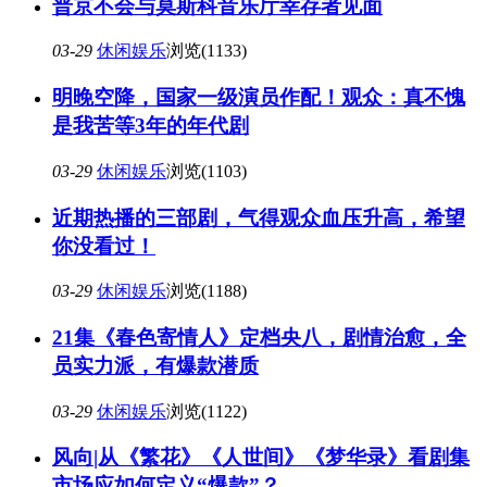
普京不会与莫斯科音乐厅幸存者见面
03-29
休闲娱乐
浏览(1133)
明晚空降，国家一级演员作配！观众：真不愧
是我苦等3年的年代剧
03-29
休闲娱乐
浏览(1103)
近期热播的三部剧，气得观众血压升高，希望
你没看过！
03-29
休闲娱乐
浏览(1188)
21集《春色寄情人》定档央八，剧情治愈，全
员实力派，有爆款潜质
03-29
休闲娱乐
浏览(1122)
风向|从《繁花》《人世间》《梦华录》看剧集
市场应如何定义“爆款”？