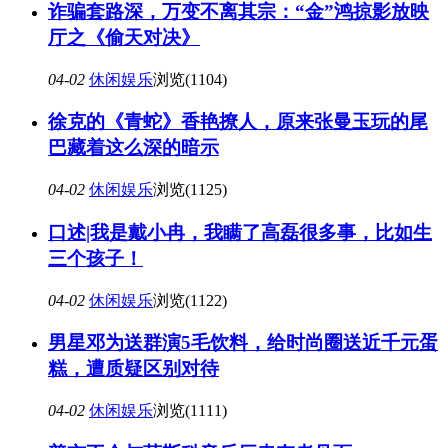
诈骗套路深，万变不离其宗：“金”鸿掠影放映
厅之《偷天对决》
04-02
休闲娱乐
浏览(1104)
徐克的《青蛇》香艳撩人，原来张曼玉玩的尾
巴藏着这么深的暗示
04-02
休闲娱乐
浏览(1125)
口述|我是戴小冉，我瞒了高磊很多事，比如生
三个孩子！
04-02
休闲娱乐
浏览(1122)
男星邓为送群演5毛饮料，给时尚圈送近千元蛋
糕，遭质疑区别对待
04-02
休闲娱乐
浏览(1111)