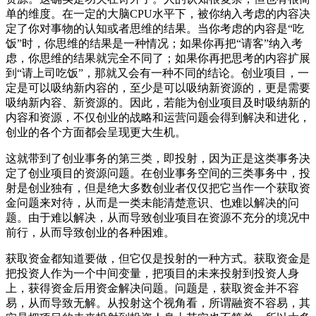
单的维度。在一定的大脑CPU水平下，被你纳入考虑的内容决
定了你对事物的认知或者思维的结果。当你考虑的内容是“吃
饭”时，你思维的结果是一种情况；如果你再把“请客”纳入考
虑，你思维的结果就完全不同了；如果你再把思考的内容扩展
到“请上司吃饭”，那就又会有一种不同的结论。创业项目，一
定是可以吸纳新内容的，至少是可以吸纳新资源的，更是需要
吸纳新内容、新资源的。因此，若能为创业项目及时吸纳新的
内容和资源，不仅创业的战略和运营问题会得到解决和进化，
创业的各个方面都会呈现更大生机。
这就带到了创业事务的第三类，即投射，因为正是这类事务决
定了创业项目的资源问题。在创业事务空间的三类事务中，投
射是创业独有，但是绝大多数创业者仅仅把它当作一个获取资
金问题来对待，从而是一类未能清楚意识、也难以解决的问
题。由于难以解决，从而导致创业项目在资源不充分的境况中
前行，从而导致创业的各种困难。
获取资金都知道要做，但它仅是投射的一种方式。获取资金是
把投资人作为一个中间变量，把项目的未来投射到投资人身
上，获得资金后用资金解决问题。问题是，获取资金并不容
易，从而导致无解。从投射这个视角看，所谓融资不容易，其