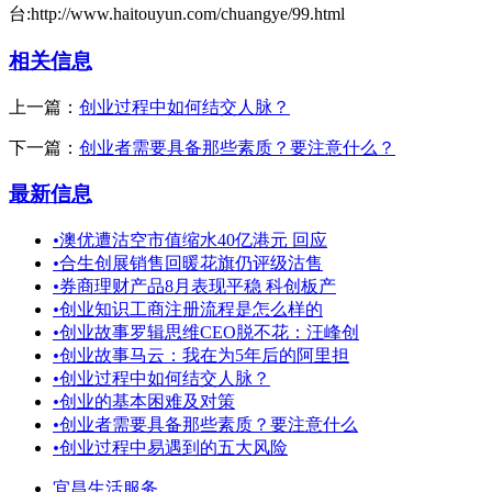
台:http://www.haitouyun.com/chuangye/99.html
相关信息
上一篇：
创业过程中如何结交人脉？
下一篇：
创业者需要具备那些素质？要注意什么？
最新信息
•
澳优遭沽空市值缩水40亿港元 回应
•
合生创展销售回暖花旗仍评级沽售
•
券商理财产品8月表现平稳 科创板产
•
创业知识工商注册流程是怎么样的
•
创业故事罗辑思维CEO脱不花：汪峰创
•
创业故事马云：我在为5年后的阿里担
•
创业过程中如何结交人脉？
•
创业的基本困难及对策
•
创业者需要具备那些素质？要注意什么
•
创业过程中易遇到的五大风险
宜昌生活服务