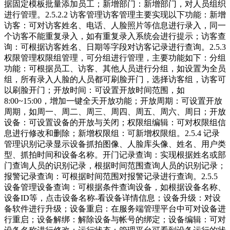
据固定模板批量添加员工；新增部门：新增部门，对人员组织
进行管理。2.5.2.2 访客管理访客管理主要实现以下功能：新增
访客：可对访客姓名、电话、人脸照片等信息进行录入，同一
个访客不能重复录入，如有重复录入系统会进行提示；访客查
询：可根据访客姓名、日期等字段对访客记录进行查询。2.5.3
权限管理权限组管理，可分组进行管理，主要功能如下：分组
功能：可根据员工、访客、其他人员进行分组，如设置为全员
组，所有录入人脸的人员都可刷脸开门，选择访客组，访客可
以刷脸开门；开放时间：可设置开放时间范围，如
8:00~15:00，增加一键全天开放功能；开放周期：可设置开放
周期，如周一、周二、周三、周四、周五、周六、周日；开放
设备：可设置设备的开放与关闭；权限组编辑：可对权限组信
息进行修改和删除；新增权限组：可新增权限组。2.5.4 记录
管理识别记录显示设备抓拍图像、人脸库头像、姓名、用户类
型、抓拍时间和设备名称。开门记录查询：实现根据姓名或部
门查询人员的识别记录，根据时间范围查询人员的识别记录；
报警记录查询：可根据时间范围对报警记录进行查询。2.5.5
设备管理设备查询：可根据条件查询设备，如根据设备名称、
设备ID等，点击设备名称-看设备详情信息；设备升级：对设
备软件进行升级；设备重启：在服务端管理平台中可对设备进
行重启；设备解绑：解除设备与帐号的绑定；设备编辑：可对