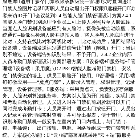
脸底库适用于多个门禁权限或多级统一管理实时查询进出
门禁人脸图片记录离职人员自动退出开门权限远程开门访
客来访ID开门会议签到2.4 智能人脸门禁管理设计方案2.4.1
智能人脸门禁识别原理企业员工可上传人脸照片至人脸底库，
当魔点人脸识别设备感应到有人脸时，摄像头被自动唤醒，系
统通过--摄像头检测人脸并抓拍人脸，将人脸与人脸底库进行
比对（支持在线比对和离线比对），比对成功后，返回结果给
设备端，设备端发送识别通过信号让门禁（闸机）开门；当识
别不通过，设备端告知识别结果，不予开门。2.4.2 企业内部
人员考勤门禁管理设计方案部署方案：设备端+服务端+管
理端设备端：采用魔点D2 PRO智能人脸考勤门禁机，安装
在门禁旁边的墙上，供员工刷脸开门使用。管理端：采用-端
钉钉微应用——“魔点门禁”，人脸录入管理、权限管理、记录
管理、设备管理等。服务端：采用魔点云，负责数据存储服
务、人脸识别算法服务等。方案以人脸为开门钥匙，实现门禁
和考勤自动化管理。人员进入时在门禁机前刷脸就可以开门，
同时完成考勤打卡；人员离开时，通过出门按钮开门。人员出
入记录可在管理端实时查看，并可导出报表，便于管理。人脸
识别考勤门禁机一般安装在室内的门口内墙上，与门锁（-
锁、电插锁）、出门按钮、电源、网络等组成一套门禁管理系
统。方案核心功能： “云+端”部署系统采用“云＋端”微服务