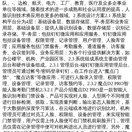
队、-、边检、航天、电力、工厂、教育、医疗及众多企事业
单位等领域。随着技术的进一步成熟和社会认同度的提高，人
脸识别技术将应用在更多的领域。2 系统设计方案2.1 系统架
构平台分为4层：基础设备层、数据存储层、平-务层和业务应
用层。基础设备层：提供人脸识别设备。数据存储层：识别记
录存储。平-务层：包括钉钉微应用和应用服务。钉钉微应用
包括设备管理、权限管理、记录管理、用户管理、人脸库管
理；应用服务包括门禁服务、考勤服务、通道服务、访客服
务、会议签到等。业务应用层：为各个行业提供解决方案，如
办公楼宇、机构、产业园区等。2.3 系统组成系统主要由管理
后台和硬件设备组成。2.3.1 管理后台-端钉钉微应用管理后台,
管理员可通过帐号/密码登录钉钉，在工作台进入“魔点门
禁”、“魔点访客”等微应用，可进行人脸录入管理、权限管
理、设备管理、记录管理、访客预约等。2.3.2 魔点D2 PRO智
能人脸考勤门禁机2.3.2.1 产品介绍魔点D2 PRO是一款智能人
脸识别考勤门禁设备，产品可实现对人脸、人型两个不同维度
进行目标检测、抓取，实现质量判断，输出姿态人脸图片，基
于大数据的深度学习算法，在云端或本地进行识别比对。机构
管理员可通过对员工人脸、权限组、设备的管理，来实现智能
门禁管理，用户仅需上传人脸便可在门禁机前刷脸开门，管理
员仅需在记录管理中便可对机构进出人员进行管理。另外，魔