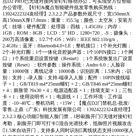
点D2 PRO已无缝对接阿里钉钉移动办公，可实现全方位智能
办公管理。【钉钉&魔点智能硬件批发零售购买热线：
13924222324袁经理】2.3.2.2 产品参数外观尺寸：宽150mmX
高150mmX厚17.8mm；重量：355.5g；颜色：太空灰；安装方
式：挂墙；硬件配置：处理器：四核，1.45GHz；内存：
1GB；ROM：8GB；LCD：5" HD，1280×720，-S；摄像头：
200万高清像素，1/2.7寸-OS；WiFi：IEEE 802.11b/g/n，
2.4GHz；蓝牙：Bluetooth4.0+LE；整机接口：1个补光灯圈；
2个-补光灯圈；1个一体化音腔扬声器；1个10PIN接口；1个网
口；1个系统重启设置按键（Restart）；1个系统恢复出厂设置
按键（Reset）；软件参数：操作系统：Andro 6.0；人脸容
量：10000张；离线记录：10000条；识别距离：1.5米内；-识
别：支持；-录人脸：支持-端录入人脸；配件：10PIN接线端
子 × 1；GB/T819 m4*25mm螺钉 × 2；GB/T846 m4*25mm螺钉
× 4；膨胀管 ?6x30 × 4；电源适配器 × 1；挂墙支架 × 1；三包
卡 × 1；使用说明书 × 1；电源线 × 1；工作环境：工作温
度：-10~40℃；整机功耗：<15W；【魔点D2门禁机总-批发/
零售-上鼎（广东）科技发展有限公司：13924222324袁经理】
2.3.2.3 核心功能智能人脸门禁，1秒刷脸开门无缝对接钉钉
考勤，刷脸开门即可打卡混合光谱技术，抵御照片视频攻击
1.5米自动开门，支持多人同时识别离线状态支持10000张人