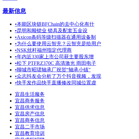
最新信息
•
本能区块链BFChain的去中心化有什
•
昆明和顺锁业 锁具及配套五金设
•
Axicon条码等级扫描器在通用设备制
•
为什么要使用云智充？云智充是给用户
•
NSK丝杆福州指定代理商
•
年内近330家上市公司获主要股东增
•
松下 PTFRZ370C 高清激光 雨田电子
•
聊城市昭珺轴承厂祝贺“轴承小镇”
•
众志抖友会分析了万个抖音视频，发现
•
快手发作品快手直播修改同城位置虚
宜昌生活服务
宜昌商务服务
宜昌供求信息
宜昌房产信息
宜昌商务信息
宜昌二手市场
宜昌教育培训