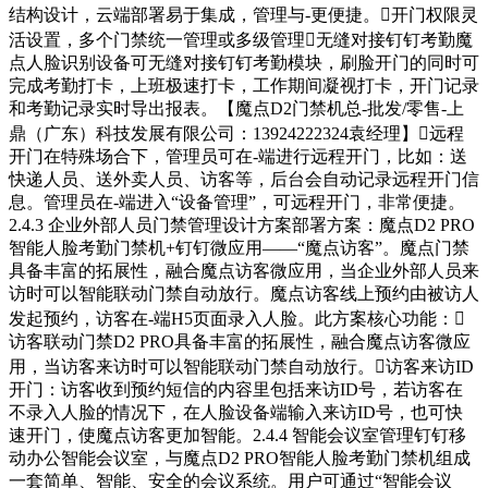
结构设计，云端部署易于集成，管理与-更便捷。开门权限灵
活设置，多个门禁统一管理或多级管理无缝对接钉钉考勤魔
点人脸识别设备可无缝对接钉钉考勤模块，刷脸开门的同时可
完成考勤打卡，上班极速打卡，工作期间凝视打卡，开门记录
和考勤记录实时导出报表。【魔点D2门禁机总-批发/零售-上
鼎（广东）科技发展有限公司：13924222324袁经理】远程
开门在特殊场合下，管理员可在-端进行远程开门，比如：送
快递人员、送外卖人员、访客等，后台会自动记录远程开门信
息。管理员在-端进入“设备管理”，可远程开门，非常便捷。
2.4.3 企业外部人员门禁管理设计方案部署方案：魔点D2 PRO
智能人脸考勤门禁机+钉钉微应用——“魔点访客”。魔点门禁
具备丰富的拓展性，融合魔点访客微应用，当企业外部人员来
访时可以智能联动门禁自动放行。魔点访客线上预约由被访人
发起预约，访客在-端H5页面录入人脸。此方案核心功能：
访客联动门禁D2 PRO具备丰富的拓展性，融合魔点访客微应
用，当访客来访时可以智能联动门禁自动放行。访客来访ID
开门：访客收到预约短信的内容里包括来访ID号，若访客在
不录入人脸的情况下，在人脸设备端输入来访ID号，也可快
速开门，使魔点访客更加智能。2.4.4 智能会议室管理钉钉移
动办公智能会议室，与魔点D2 PRO智能人脸考勤门禁机组成
一套简单、智能、安全的会议系统。用户可通过“智能会议