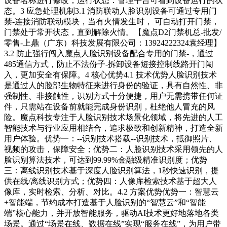
设备名称进行修改；运行状态：管理平台可看到设备运行的状
态。3 应急处理机制3.1 消防联动人脸识别设备可通过专用门
禁-连接消防联动模块，当有火情发生时， 可自动打开门禁，
门禁处于常开状态，直到解除火情。【魔点D2门禁机总-批发/
零售-上鼎（广东）科技发展有限公司：13924222324袁经理】
3.2 防止强行闯入魔点人脸识别设备配合专用的门禁-，通过
485通信方式，防止不法份子-拆卸设备短接控制线路开门闯
入，更加安全有保障。4 核心优势4.1 技术优势人脸识别技术
是通过人的脸部生物特征来进行身份的验证，具有自然性、非
强制性、非接触性，识别方式十分便捷，用户无需携带任何证
件，只需站在设备前就能完成身份识别，杜绝他人冒充的风
险。魔点科技专注于人脸识别技术场景化领域，将先进的人工
智能技术与行业应用相结合，追求极致和创新精神，打造全新
用户体验。优势一：--识别技术搭载--识别技术，抵御照片、
视频的攻击，保障安全；优势二：人脸识别技术采用领先的人
脸识别算法技术，可达到99.99%金融级精准识别度；优势
三：离线识别技术基于深度人脸识别算法，1秒快速识别，提
供在线/离线识别方式；优势四：人像库检索技术基于超大人
像库，实时检索、分析、对比。4.2 方案优势优势一：智慧云
+智能端，节约成本打造基于人脸识别的“智慧云”和“智能
端”核心能力，并开放智能服务，驱动AI技术更好地落地各类
场景。通过“场景在线、数据在线”实现“服务在线”，为用户带