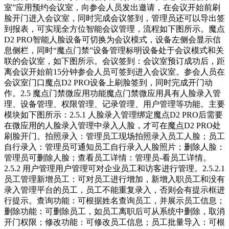
室”应用预约会议室，向参会人员发出邀请，在会议开始前刷
脸开门进入会议室，同时完成会议签到，管理员还可以导出签
到报表，可实现全方位智能会议管理，流程如下图所示。魔点
D2 PRO智能人脸设备可切换为会议模式，设备左侧会显示信
息侧栏，同时“魔点门禁”设备管理标明设备处于会议模式和关
联的会议室，如下图所示。会议签到：会议室预订成功后，距
离会议开始前15分钟参会人员可签到进入会议室。参会人员在
会议室门口魔点D2 PRO设备上刷脸签到，同时完成开门动
作。2.5 魔点门禁微应用功能魔点门禁微应用具有人脸录入管
理、设备管理、权限管理、记录管理、用户管理等功能。主要
模块如下图所示：2.5.1 人脸录入管理绑定魔点D2 PRO后需要
在微应用的人脸录入管理中录入人脸，才可在魔点D2 PRO处
刷脸开门。拍照录入：管理员工现场拍照录入员工人脸；员工
自行录入：管理员可通知员工自行录入人脸照片；删除人脸：
管理员可删除人脸；查看员工详情：管理员-看员工详情。
2.5.2 用户管理用户管理可对企业员工和访客进行管理。2.5.2.1
员工管理新增员工：可对员工进行增加，新增入职员工和没有
录入管理平台的员工，员工不能重复录入，否则会有提示框进
行提示。查询功能：可根据姓名查询员工，并展示员工信息；
删除功能：可删除员工，如员工离职后可从系统中删除，取消
开门权限；修改功能：可修改员工信息；员工批量导入：可根