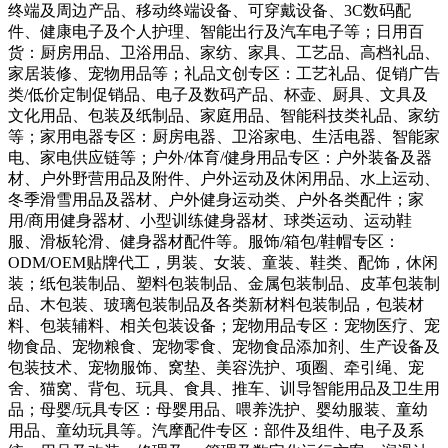
终端及周边产品、移动终端设备、可穿戴设备、3C数码配
件、健康电子及个人护理、智能出行及汽车电子等；日用百
货：厨房用品、卫浴用品、家纺、家具、工艺品、高档礼品、
家居装修、宠物用品等；礼品文创专区：工艺礼品、促销广告
类/低价定制促销品、电子及数码产品、杯壶、厨具、文具及
文化用品、包装及纸制品、家庭用品、智能科技类礼品、家纺
等；家用电器专区：厨房电器、卫浴家电、生活电器、智能家
电、家电供应链等；户外/体育/健身用品专区：户外装备及器
材、户外野营用品及附件、户外运动及休闲用品、水上运动、
冬季滑雪用品及器材、户外健身运动类、户外各类配件；家
用/商用健身器材、小型训练健身器材、球类运动、运动鞋
服、滑板轮滑、健身器材配件等。服饰/箱包/鞋帽专区：
ODM/OEM贴牌代工，男装、女装、童装、鞋类、配饰，休闲
装；纸包装制品、塑料包装制品、金属包装制品、皮革包装制
品、木包装、玻璃包装制品及各类新材料包装制品，包装材
料、包装辅料、相关包装设备；宠物用品专区：宠物医疗、宠
物食品、宠物粮食、宠物零食、宠物食品添加剂、生产设备及
包装技术、宠物服饰、窝垫、美容洗护、项圈、牵引绳、宠
舍、猫窝、背包、玩具、食具、推车、训导智能用品及卫生用
品；母婴/玩具专区：母婴用品、喂养洗护、婴幼服装、童幼
用品、童幼玩具等。汽摩配件专区：部件及组件、电子及系