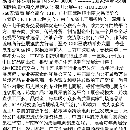
易博览会 深圳会展中心 -/9/4 30000㎡ --------- 230家;查看 -深圳
国际跨境电商交易博览会 深圳会展中心 -/11/3 22500㎡ ---------
260家;查看 展会简介 ICBE -广州国际跨境电商交易博览会
（简称：ICBE 2022跨交会）由广东省电子商务协会、深圳市
众信电子商务交易保障促进中心联合主办。致力为各跨境平台
方、服务商、卖家、传统外贸、制造型企业打造一个具备全球
化视野的精准选品、洽谈合作、交流学习的行业平台。作为跨
境电商行业展览的先行者，至今ICBE已成功举办六届，专业
展览公司运作，规模逐年扩大，目前广深联动，春秋两季，一
年举办两次。ICBE深耕跨境电商行业多年，一直致力于助力
中国好品牌出海，推动品牌抓住跨境电商发展新机遇！
div>ICBE跨交会，首开跨境电商行业展览先河，五年行业发
展历程，专业买家邀约和展会宣传，每届展会均会汇聚数万名
跨境产品专业采购商、业内观众和亟待转型的工厂资源，为目
前业内举办历史最久的专业跨境电商展。标杆性跨境电商专业
连锁展览，跨境产品出海展示的首选平台！展会规模大、跨境
直供工厂多、品类全，每年吸引众多高质量卖家到场选品洽
谈，ICBE跨交会凭借规模化和广泛行业影响力，成为众多跨
境工厂参展的首选平台。植根华南跨境电商行业发展沃土，充
分发挥地域资源优势据资料显示，中国70%的跨境电商卖家聚
集在华南，华南80%的跨境电商聚集在深圳。展会每年两届分
别在广州、深圳举行，广东作为我国跨境电商行业发展的领头