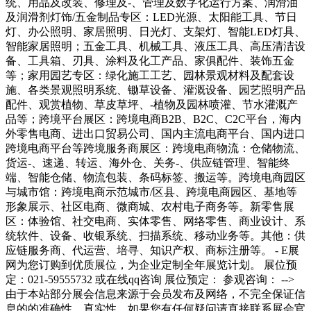
统、用品及改装、修理及-、管理及数字化运行方案、润滑油
及润滑剂灯饰/五金制品专区：LED光源、太阳能工具、节日
灯、办公照明、家居照明、日光灯、支架灯、智能LED灯具、
智能家居照明；五金工具、机械工具、液压工具、高压清洁设
备、工具箱、刃具、涂料及化工产品、家俱配件、装饰五金
等；家用园艺专区：绿化施工工艺、园林景观材料及配套设
施、各类景观照明系统、锄草设备、灌溉设备、园艺照明产品
配件、观赏植物、草皮草坪、-植物及园林喷灌、节水灌溉产
品等；跨境平台展区：跨境电商B2B、B2C、C2C平台，海内
外零售电商、进出口贸易公司、国内主流电商平台、国内进口
跨境电商平台等跨境服务商展区：跨境电商物流：仓储物流、
货运-、速递、转运、海外仓、关务-、供应链管理、智能终
端、智能仓储、物流包装、条码标签、搬运等。跨境电商园区
与城市馆：跨境电商示范城市/区县、跨境电商园区、基地等
形象展示、社区电商、微商城、农村电子商务等。新零售展
区：体验馆、社交电商、实体零售、网络零售、商业设计、系
统软件、设备、收银系统、扫描系统、移动业务等。其他：供
应链服务商、代运营、培寻、知识产权、商标注册等。 - E展
网为您订购到优质展位，为企业定制全年展览计划。 展位预
定：021-59555732 或在线qq咨询 展位预定： 参观咨询： -->
由于本站部分展会信息来源于会员发布及网络，不完全保证信
息的的准确性、真实性，如果您有任何疑问请直接联系展会官