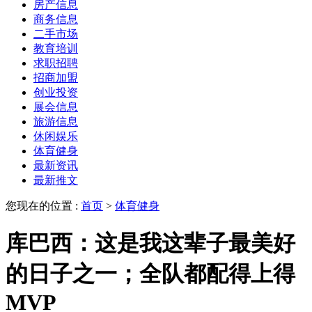
房产信息
商务信息
二手市场
教育培训
求职招聘
招商加盟
创业投资
展会信息
旅游信息
休闲娱乐
体育健身
最新资讯
最新推文
您现在的位置 :
首页
>
体育健身
库巴西：这是我这辈子最美好
的日子之一；全队都配得上得
MVP