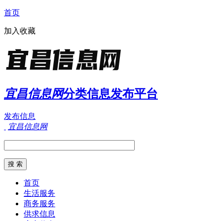
首页
加入收藏
宜昌信息网
分类信息发布平台
发布信息
宜昌信息网
首页
生活服务
商务服务
供求信息