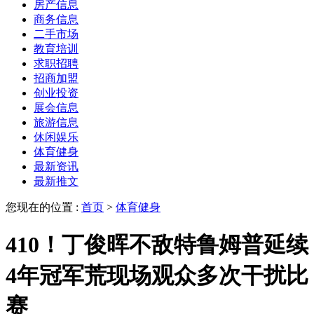
房产信息
商务信息
二手市场
教育培训
求职招聘
招商加盟
创业投资
展会信息
旅游信息
休闲娱乐
体育健身
最新资讯
最新推文
您现在的位置 :
首页
>
体育健身
410！丁俊晖不敌特鲁姆普延续
4年冠军荒现场观众多次干扰比
赛