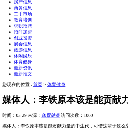
房产信息
商务信息
二手市场
教育培训
求职招聘
招商加盟
创业投资
展会信息
旅游信息
休闲娱乐
体育健身
最新资讯
最新推文
您现在的位置 :
首页
>
体育健身
媒体人：李铁原本该是能贡献
时间：03-29
来源：
体育健身
访问次数：1060
媒体人：李铁原本该是能贡献力量的中生代，可惜这辈子这么