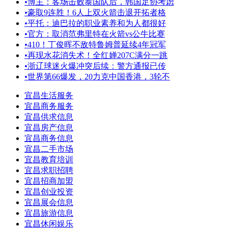
•
博主：客场击败泰国队后，韩国足协考虑
•
豪取9连胜！6人上双火箭击退开拓者格
•
平托：迪巴拉的职业素养和为人都很好
•
官方：取消范弗里特在火箭vs公牛比赛
•
410！丁俊晖不敌特鲁姆普延续4年冠军
•
再现水花消失术！全红婵207C满分一跳
•
浙辽球迷火爆冲突后续：警方通报已传
•
世界第66爆发，20力克中国香港，3轮不
宜昌生活服务
宜昌商务服务
宜昌供求信息
宜昌房产信息
宜昌商务信息
宜昌二手市场
宜昌教育培训
宜昌求职招聘
宜昌招商加盟
宜昌创业投资
宜昌展会信息
宜昌旅游信息
宜昌休闲娱乐