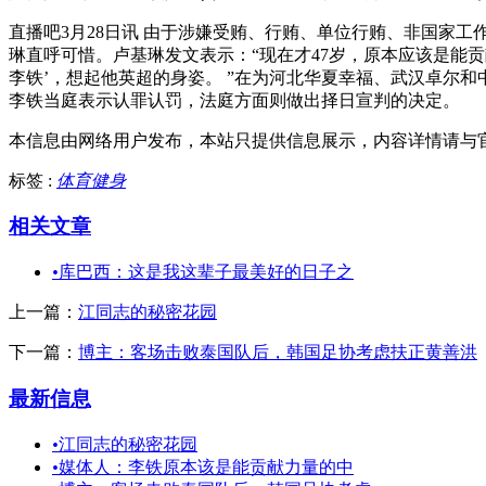
直播吧3月28日讯 由于涉嫌受贿、行贿、单位行贿、非国家
琳直呼可惜。卢基琳发文表示：“现在才47岁，原本应该是能
李铁’，想起他英超的身姿。 ​​​”在为河北华夏幸福、武汉
李铁当庭表示认罪认罚，法庭方面则做出择日宣判的决定。
本信息由网络用户发布，
本站只提供信息展示，内容详情请与
标签 :
体育健身
相关文章
•
库巴西：这是我这辈子最美好的日子之
上一篇：
江同志的秘密花园
下一篇：
博主：客场击败泰国队后，韩国足协考虑扶正黄善洪
最新信息
•
江同志的秘密花园
•
媒体人：李铁原本该是能贡献力量的中