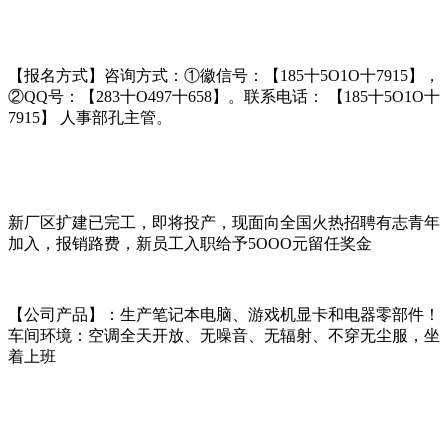
【报名方式】咨询方式：①徽信号：【185十5O1O十7915】，
②QQ号：【283十O497十658】。联系电话： 【185十5O1O十
7915】 人事部孔主管。
新厂区扩建已完工，即将投产，现面向全国火热招聘有志青年
加入，报销路费，新员工入职给予5OOO元留任奖金
【公司产品】：生产笔记本电脑、游戏机显卡和电器零部件！
车间环境：空调全天开放、无噪音、无辐射、不穿无尘服，坐
着上班