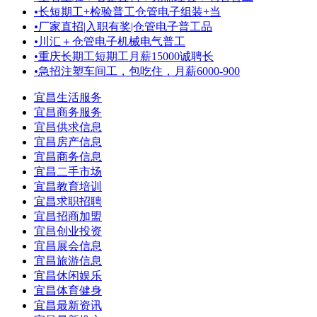
•
长短期工+检验普工仓管电子组装+当
•
厂家直招|入职有奖|仓管电子普工品
•
川汇＋仓管电子机械电气普工
•
重庆长期工短期工月薪15000诚聘长
•
急招注塑车间工，包吃住，月薪6000-900
宜昌生活服务
宜昌商务服务
宜昌供求信息
宜昌房产信息
宜昌商务信息
宜昌二手市场
宜昌教育培训
宜昌求职招聘
宜昌招商加盟
宜昌创业投资
宜昌展会信息
宜昌旅游信息
宜昌休闲娱乐
宜昌体育健身
宜昌最新资讯