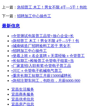
上一篇：
急招普工 木工！男女不限 4千—5千！包吃
下一篇：
招聘加工中心操作工
最新信息
•
仓管测试包装普工品管+放心企业+长
•
急招普工 木工！男女不限 4千—5千！包
•
城南铸造厂招聘捡料工若干 男女不
•
招聘加工中心操作工
•
坐着上班＋名企直聘＋无需经验＋仓管普工
•
长短期工+检验普工仓管电子组装+当
•
厂家直招|入职有奖|仓管电子普工品
•
川汇＋仓管电子机械电气普工
•
重庆长期工短期工月薪15000诚聘长
•
急招注塑车间工，包吃住，月薪6000-900
宜昌生活服务
宜昌商务服务
宜昌供求信息
宜昌房产信息