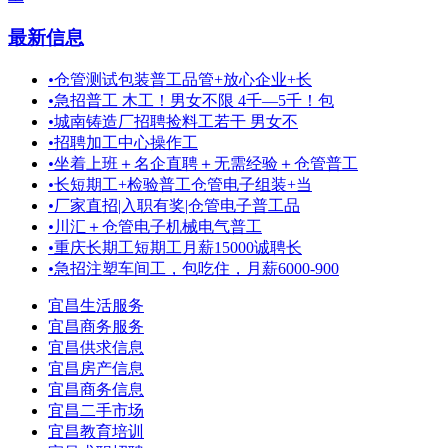
最新信息
•
仓管测试包装普工品管+放心企业+长
•
急招普工 木工！男女不限 4千—5千！包
•
城南铸造厂招聘捡料工若干 男女不
•
招聘加工中心操作工
•
坐着上班＋名企直聘＋无需经验＋仓管普工
•
长短期工+检验普工仓管电子组装+当
•
厂家直招|入职有奖|仓管电子普工品
•
川汇＋仓管电子机械电气普工
•
重庆长期工短期工月薪15000诚聘长
•
急招注塑车间工，包吃住，月薪6000-900
宜昌生活服务
宜昌商务服务
宜昌供求信息
宜昌房产信息
宜昌商务信息
宜昌二手市场
宜昌教育培训