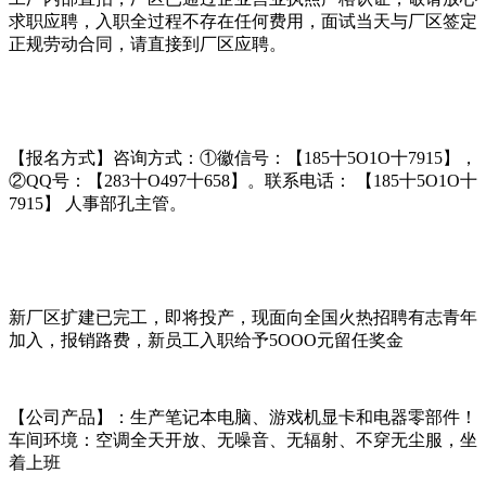
求职应聘，入职全过程不存在任何费用，面试当天与厂区签定
正规劳动合同，请直接到厂区应聘。
【报名方式】咨询方式：①徽信号：【185十5O1O十7915】，
②QQ号：【283十O497十658】。联系电话： 【185十5O1O十
7915】 人事部孔主管。
新厂区扩建已完工，即将投产，现面向全国火热招聘有志青年
加入，报销路费，新员工入职给予5OOO元留任奖金
【公司产品】：生产笔记本电脑、游戏机显卡和电器零部件！
车间环境：空调全天开放、无噪音、无辐射、不穿无尘服，坐
着上班