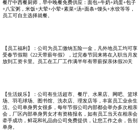
餐厅中西餐厨师，早中晚餐免费供应：面包+牛奶+鸡蛋+包子
+八宝粥，米饭+大荤+小荤+素菜+汤+面条+馒头+水饺等等，
员工可自主选择就餐。
【员工福利】：公司为员工缴纳五险一金，凡外地员工均可享
受春节假期《22天带薪年假》，过完春节回来将在入职当月发
放到工资卡里。员工在工厂工作满半年有带薪探亲休假20天
【生活娱乐】：公司有生活超市、餐厅、水果店、网吧、篮球
场、羽毛球场、图书馆、洗衣店、理发店等，丰富员工业余生
活。公司单身男女很多，每年节假公司内部都会举办多次相亲
会，厂区内部单身男女才有资格报名，如有员工当天在相亲会
牵手成功，鲜花和礼品由公司免费提供，让您工作之余，告别
单身。