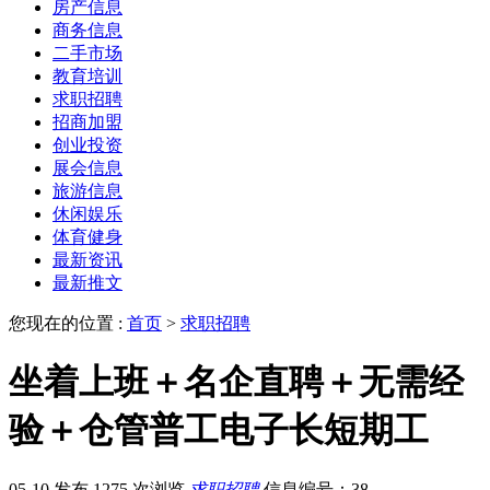
房产信息
商务信息
二手市场
教育培训
求职招聘
招商加盟
创业投资
展会信息
旅游信息
休闲娱乐
体育健身
最新资讯
最新推文
您现在的位置 :
首页
>
求职招聘
坐着上班＋名企直聘＋无需经
验＋仓管普工电子长短期工
05-10 发布
1275 次浏览
求职招聘
信息编号：38